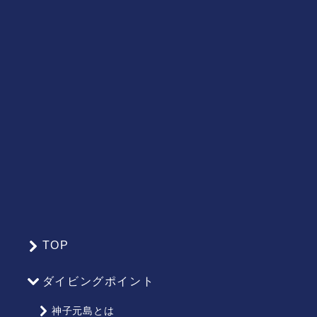
TOP
サ
イ
ダイビングポイント
ト
マ
神子元島とは