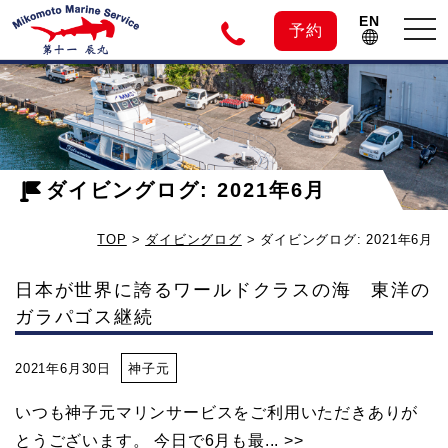
EN
tog
予約
nav
神
子
ダイビングログ: 2021年6月
元
TOP
>
ダイビングログ
>
ダイビングログ: 2021年6月
島
日本が世界に誇るワールドクラスの海 東洋の
ガラパゴス継続
の
2021年6月30日
神子元
ダ
いつも神子元マリンサービスをご利用いただきありが
イ
とうございます。 今日で6月も最... >>