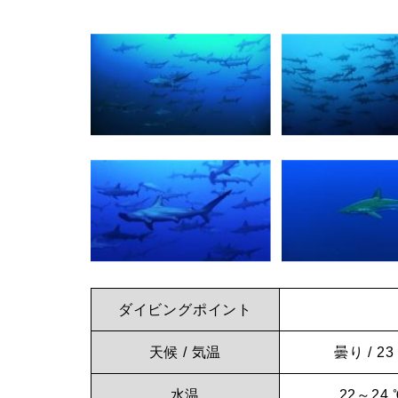
数！
イ
東
洋
ビ
の
ン
ガ
ラ
グ
パ
な
ゴ
ス
ら
ダイビングポイント
で
神
ハ
天候 / 気温
曇り / 23
ン
水温
22～24 