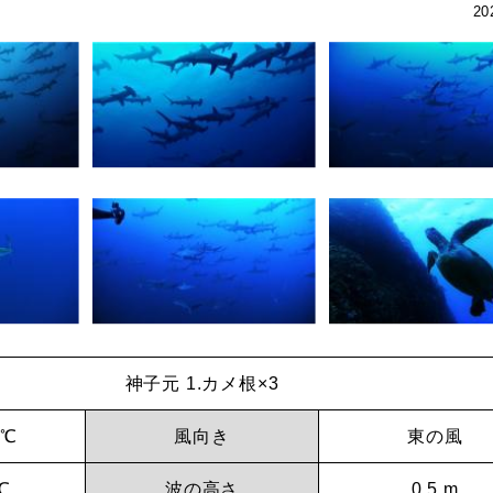
20
神子元 1.カメ根×3
 ℃
風向き
東の風
℃
波の高さ
0.5 m