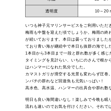
子
マ
透明度
10～20 
元
ー
いつも神子元マリンサービスをご利用いただ
に
マ
梅雨も中盤を迎えた頃でしょうか。梅雨の終
な
が続いております。本日は曇っておりました
リ
れ
ており青い海が継続中で本日も抜群の海でし
1本目から3本目まで一段と群れ数が多く感
た
ン
タイミングを見計らい、いちにのさんで根か
日
はハンマーになれた気分でした。
サ
カマストガリが滑空する光景も変わらず圧巻
-
ンパチの群れなど回遊魚も元気いっぱい！
ダ
高水色、高水温、ハンマーの出具合や群れ数
ー
イ
明日も良い海間違いなし！楽しみで今晩も眠
ビ
ビ
流れも速いのでお気を付けください。それで