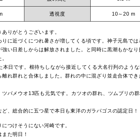
m
透視度
10～20 m
きありがとうございます。
わりに近づくにつれ暑さが増してくる頃です。神子元島では
が強い日差しからは解放されました。と同時に黒潮もかなり
た。
じた本日です。根待ちしながら接近してくる大名行列のような
ら離れ群れと合体しました。群れの中に混ざり並走合体でき
。ツバメウオ13匹も元気です。カツオの群れ、ツムブリの群
など、総合的に五つ星で本日も東洋のガラパゴスの認定日！
りにつけそうにない河崎です。
はまた明日！