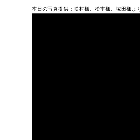
ン
本日の写真提供：咲村様、松本様、塚田様よ
ス
グ
ロ
グ
神
子
元