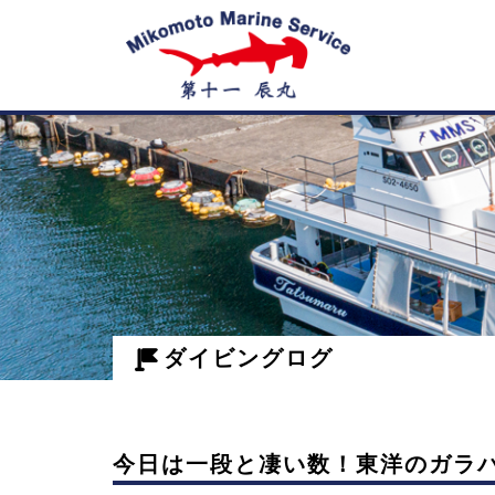
神
今
子
日
は
元
一
島
段
ダイビングログ
と
の
凄
ダ
い
今日は一段と凄い数！東洋のガラ