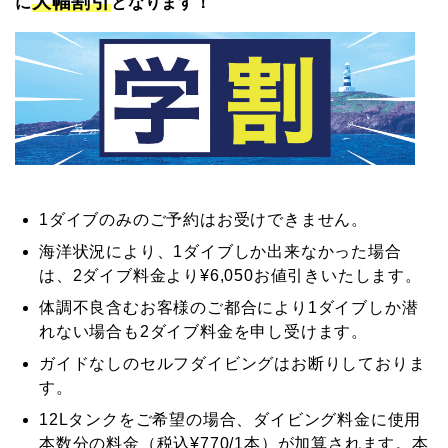
大幅割引
に
となります！
元
マ
リ
ン
1ダイブのみのご予約はお受けできません。
海洋状況により、1ダイブしか出来なかった場合
サ
は、2ダイブ料金より¥6,050お値引きいたします。
体調不良含むお客様のご都合により1ダイブしか潜
ー
れない場合も2ダイブ料金を申し受けます。
ガイドなしのセルフダイビングはお断りしておりま
ビ
す。
12Lタンクをご希望の場合、ダイビング料金に使用
ス
本数分の料金（税込¥770/1本）が加算されます。本