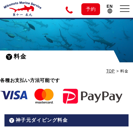
EN
tog
予約
nav
神
子
料金
元
TOP
>
料金
島
各種お支払い方法可能です
の
ダ
神子元ダイビング料金
イ