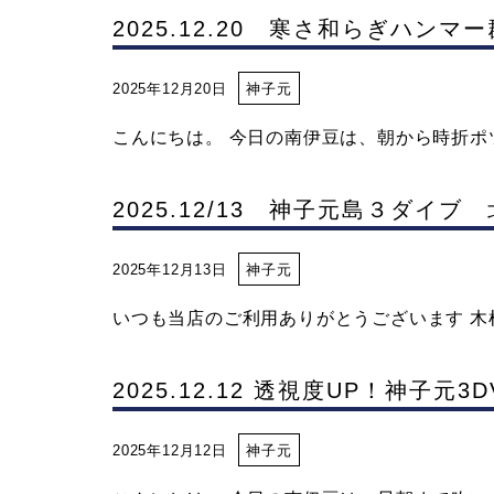
子
2025.12.20 寒さ和らぎハンマ
元
2025年12月20日
神子元
マ
こんにちは。 今日の南伊豆は、朝から時折ポツリ
リ
2025.12/13 神子元島３ダイ
ン
2025年12月13日
神子元
いつも当店のご利用ありがとうございます 木枯
サ
2025.12.12 透視度UP！神子元3D
ー
2025年12月12日
神子元
ビ