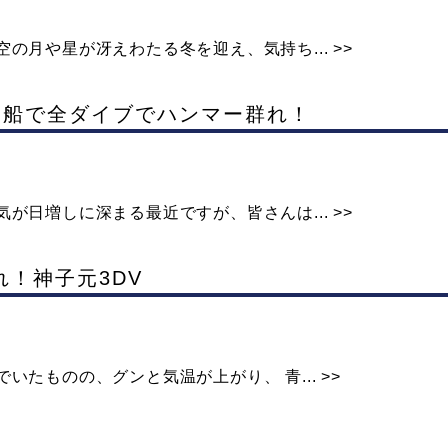
の月や星が冴えわたる冬を迎え、気持ち... >>
祭＆満船で全ダイブでハンマー群れ！
が日増しに深まる最近ですが、皆さんは... >>
群れ！神子元3DV
たものの、グンと気温が上がり、 青... >>