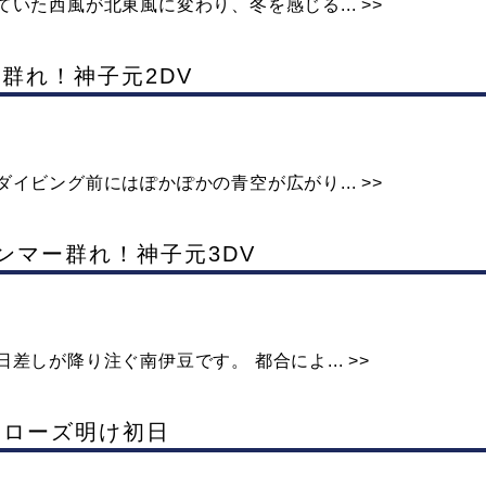
いた西風が北東風に変わり、冬を感じる... >>
ー爆群れ！神子元2DV
イビング前にはぽかぽかの青空が広がり... >>
ハンマー群れ！神子元3DV
しが降り注ぐ南伊豆です。 都合によ... >>
 クローズ明け初日