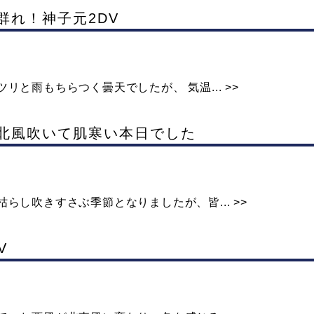
ー群れ！神子元2DV
と雨もちらつく曇天でしたが、 気温... >>
ブ 北風吹いて肌寒い本日でした
らし吹きすさぶ季節となりましたが、皆... >>
V