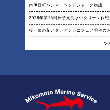
南伊豆町ハンマーヘッドシャーク物語
2026年第15回神子元島水中クリーン作
桜と菜の花とタカアシガニフェア開催の
ツ