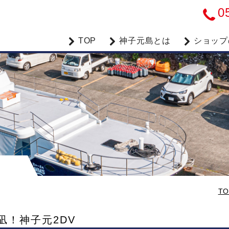
0
TOP
神子元島とは
ショップ
TO
！凪！神子元2DV