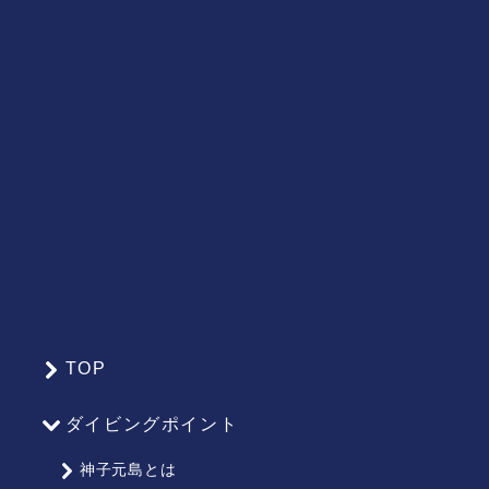
TOP
サ
イ
ダイビングポイント
ト
マ
神子元島とは