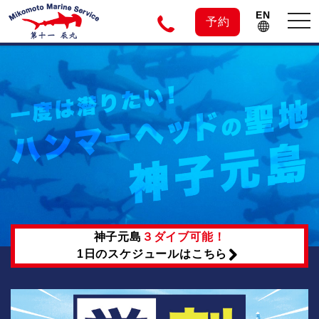
EN
tog
予約
nav
神
子
元
島
一
の
神子元島
３ダイブ可能！
度
1日のスケジュールはこちら
は
ダ
潜
イ
っ