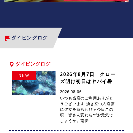
聖
元
地、
マ
神
子
ダイビングログ
リ
元
島
ン
ダイビングログ
2026年8月7日 クロー
NEW
サ
ズ明け初日はヤバイ暑
さでした
2026.08.06
ー
いつも当店のご利用ありがと
うございます 湧き立つ入道雲
に夕立を待ちわびる今日この
ビ
頃、皆さん変わらずお元気で
しょうか。南伊...
ス