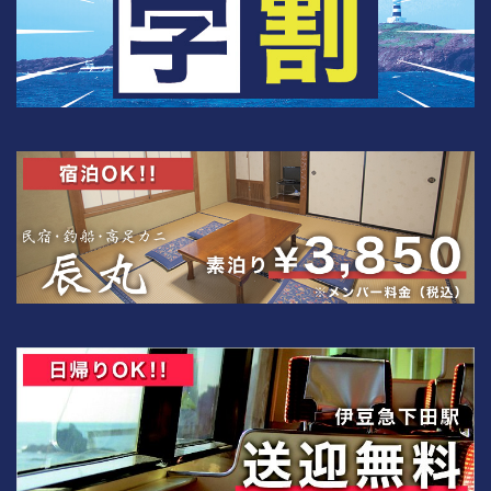
て
ビ
み
た
ン
い！
グ
ハ
ン
な
マ
ー
ら
ヘ
神
ッ
ド
子
の