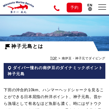
EN
tog
予約
nav
神
子
神子元島とは
元
TOP
>
南伊豆・神子元でダイビング
島
ダイバー憧れの南伊豆のダイナミックポイント
神子元島
の
下田の沖合約10km、ハンマーヘッドシャークを見るこ
ダ
とができる日本屈指の外洋ポイント、神子元島。昔か
ら漁場として有名なほど魚影も濃く、時にはザトウク
イ