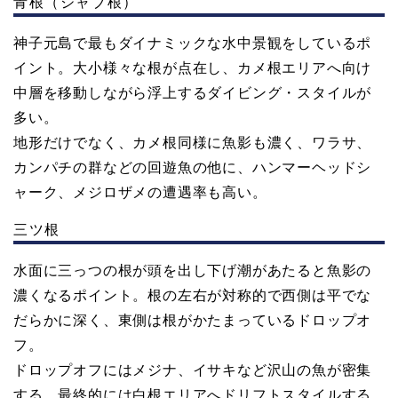
青根（ジャブ根）
神子元島で最もダイナミックな水中景観をしているポ
イント。大小様々な根が点在し、カメ根エリアへ向け
中層を移動しながら浮上するダイビング・スタイルが
多い。
地形だけでなく、カメ根同様に魚影も濃く、ワラサ、
カンパチの群などの回遊魚の他に、ハンマーヘッドシ
ャーク、メジロザメの遭遇率も高い。
三ツ根
水面に三っつの根が頭を出し下げ潮があたると魚影の
濃くなるポイント。根の左右が対称的で西側は平でな
だらかに深く、東側は根がかたまっているドロップオ
フ。
ドロップオフにはメジナ、イサキなど沢山の魚が密集
する。最終的には白根エリアへドリフトスタイルする