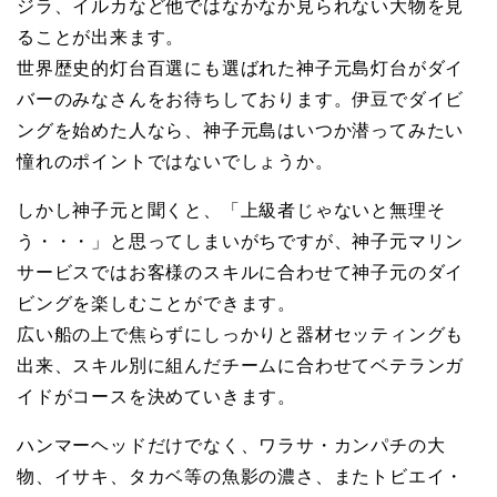
ジラ、イルカなど他ではなかなか見られない大物を見
ることが出来ます。
ビ
世界歴史的灯台百選にも選ばれた神子元島灯台がダイ
バーのみなさんをお待ちしております。伊豆でダイビ
ン
ングを始めた人なら、神子元島はいつか潜ってみたい
憧れのポイントではないでしょうか。
グ
しかし神子元と聞くと、「上級者じゃないと無理そ
う・・・」と思ってしまいがちですが、神子元マリン
な
サービスではお客様のスキルに合わせて神子元のダイ
ビングを楽しむことができます。
ら
広い船の上で焦らずにしっかりと器材セッティングも
出来、スキル別に組んだチームに合わせてベテランガ
神
イドがコースを決めていきます。
ハンマーヘッドだけでなく、ワラサ・カンパチの大
子
物、イサキ、タカベ等の魚影の濃さ、またトビエイ・