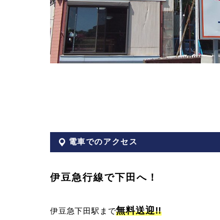
子
元
マ
リ
ン
電車でのアクセス
サ
ー
伊豆急行線で下田へ！
ビ
無料送迎!!
伊豆急下田駅まで