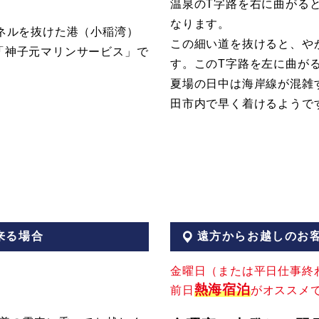
温泉のT字路を右に曲がると
。
なります。
ネルを抜けた港（小稲湾）
この細い道を抜けると、や
「神子元マリンサービス」で
す。このT字路を左に曲が
夏場の日中は海岸線が混雑
田市内で早く着けるようで
来る場合
遠方からお越しのお
金曜日（または平日仕事終
熱海宿泊
前日
がオススメ