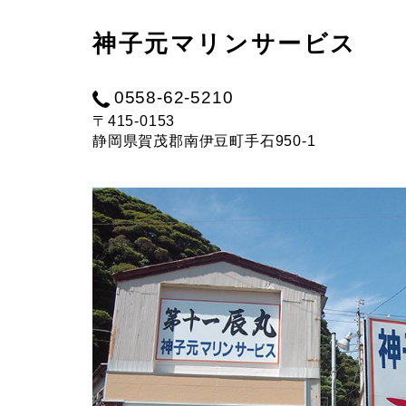
イ
神子元マリンサービス
ビ
0558-62-5210
〒415-0153
ン
静岡県賀茂郡南伊豆町手石950-1
グ
な
ら
神