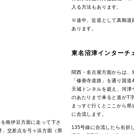
入る方法もあります。
※途中、近道として真鶴道
あります。
東名沼津インターチ
関西・名古屋方面からは、
「修善寺道路」を通り国道4
天城トンネルを超え、河津
のあたりまで来ると道がT
まっすぐ行くとここから県道
に合流します。
線を南伊豆方面に走って下さ
135号線に合流したら右
野」交差点を弓ヶ浜方面（県