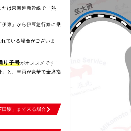
または東海道新幹線で「熱
「伊東」から伊豆急行線に乗
入れている場合がございま
踊り子号
がオススメです！
号」と、車両が豪華で全席指
。
下田駅」まで来る場合