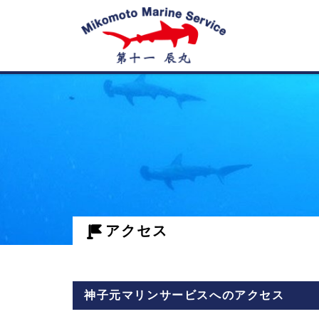
神
子
元
島
アクセス
の
ダ
神子元マリンサービスへのアクセス