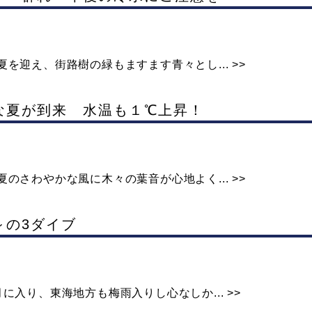
を迎え、街路樹の緑もますます青々とし... >>
的な夏が到来 水温も１℃上昇！
のさわやかな風に木々の葉音が心地よく... >>
～の3ダイブ
入り、東海地方も梅雨入りし心なしか... >>