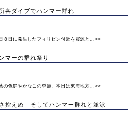
各所各ダイブでハンマー群れ
８日に発生したフィリピン付近を震源と... >>
ハンマーの群れ祭り
の色鮮やかなこの季節。本日は東海地方... >>
は暑さ控えめ そしてハンマー群れと並泳