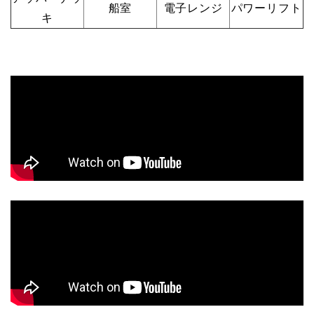
船室
電子レンジ
パワーリフト
キ