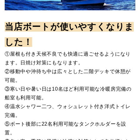
当店ボートが使いやすくなりま
した！
①屋根も付き天候不良でも快適に過ごせるようになり
ます。日焼け対策にもなります。
②移動中や沖待ち中は広々とした二階デッキで休憩が
可能。
③寒い日や暑い日は10名ほど利用可能な冷暖房完備の
船室も利用可能。
④温水シャワー二つ、ウォシュレット付き洋式トイレ
完備。
⑤ボート後部に22名利用可能なタンクホルダーを設
置。