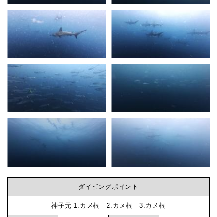
グ
～
ビ
の
3
ン
ダ
イ
グ
ブ
-
な
ダ
イ
ら
ビ
ン
神
グ
ダイビングポイント
ロ
子
グ
神子元 1.カメ根 2.カメ根 3.カメ根