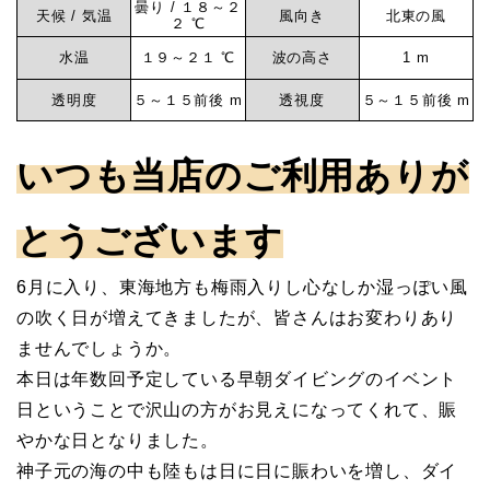
神
曇り / １８～２
天候 / 気温
風向き
北東の風
元
２ ℃
子
水温
１９～２１ ℃
波の高さ
1 m
元
マ
透明度
５～１５前後 m
透視度
５～１５前後 m
リ
いつも当店のご利用ありが
ン
とうございます
6月に入り、東海地方も梅雨入りし心なしか湿っぽい風
サ
の吹く日が増えてきましたが、皆さんはお変わりあり
ませんでしょうか。
ー
本日は年数回予定している早朝ダイビングのイベント
日ということで沢山の方がお見えになってくれて、賑
ビ
やかな日となりました。
神子元の海の中も陸もは日に日に賑わいを増し、ダイ
ス