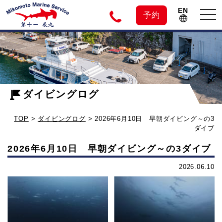
EN
tog
予約
nav
神
2026
年
子
6
月
ダイビングログ
元
10
TOP
>
ダイビングログ
>
2026年6月10日 早朝ダイビング～の3
日
島
ダイブ
早
2026年6月10日 早朝ダイビング～の3ダイブ
朝
の
ダ
2026.06.10
イ
ダ
ビ
ン
イ