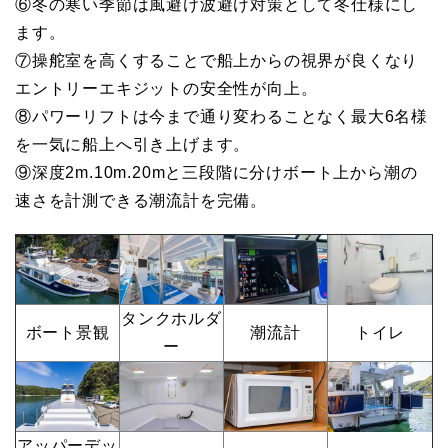
⑥冬の寒い季節は風避け波避け対策として冬仕様にし
ます。
⑦操舵室を高くすることで船上からの視界が良くなり
エントリーエキジットの安全性が向上。
⑧パワーリフトは今まで通り変わることなく最大6名様
を一気に船上へ引き上げます。
⑨深度2m.10m.20mと三段階に分けボート上から潮の
速さを計測できる潮流計を完備。
タンクホルダ
ボート景観
潮流計
トイレ
ー
アッパーデッ