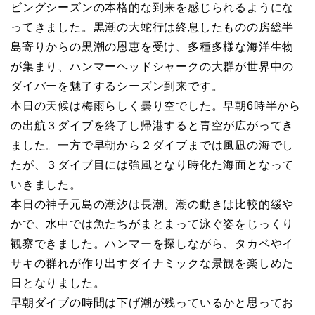
ビングシーズンの本格的な到来を感じられるようにな
ってきました。黒潮の大蛇行は終息したものの房総半
島寄りからの黒潮の恩恵を受け、多種多様な海洋生物
が集まり、ハンマーヘッドシャークの大群が世界中の
ダイバーを魅了するシーズン到来です。
本日の天候は梅雨らしく曇り空でした。早朝6時半から
の出航３ダイブを終了し帰港すると青空が広がってき
ました。一方で早朝から２ダイブまでは風凪の海でし
たが、３ダイブ目には強風となり時化た海面となって
いきました。
本日の神子元島の潮汐は長潮。潮の動きは比較的緩や
かで、水中では魚たちがまとまって泳ぐ姿をじっくり
観察できました。ハンマーを探しながら、タカベやイ
サキの群れが作り出すダイナミックな景観を楽しめた
日となりました。
早朝ダイブの時間は下げ潮が残っているかと思ってお