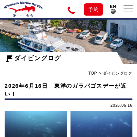
EN
tog
予約
nav
神
子
ダイビングログ
元
TOP
>
ダイビングログ
島
2026年6月16日 東洋のガラパゴスデーが近
い！
の
2026.06.16
ダ
イ