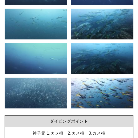
ビ
ン
グ
な
ら
神
ダイビングポイント
子
神子元 1.カメ根 2.カメ根 3.カメ根