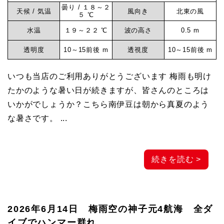
曇り / １８～２
元
天候 / 気温
風向き
北東の風
５ ℃
水温
１９～２２ ℃
波の高さ
0.5 m
マ
透明度
10～15前後 m
透視度
10～15前後 m
リ
いつも当店のご利用ありがとうございます 梅雨も明け
たかのような暑い日が続きますが、皆さんのところは
ン
いかがでしょうか？こちら南伊豆は朝から真夏のよう
な暑さです。 ...
サ
続きを読む >
ー
ビ
2026年6月14日 梅雨空の神子元4航海 全ダ
ス
イブでハンマー群れ