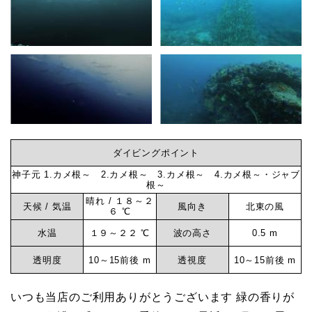
ダイビングポイント
神子元 1.カメ根～ 2.カメ根～ 3.カメ根～ 4.カメ根～・ジャブ
根～
晴れ / １８～２
天候 / 気温
風向き
北東の風
６ ℃
水温
１９～２２ ℃
波の高さ
0.5 m
透明度
10～15前後 m
透視度
10～15前後 m
いつも当店のご利用ありがとうございます 緑の香りが