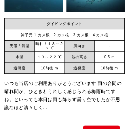
ダイビングポイント
神子元 1.カメ根 2.カメ根 3.カメ根 4.カメ根
晴れ / １８～２
天候 / 気温
風向き
-
６ ℃
水温
１９～２２ ℃
波の高さ
0.5 m
透明度
10前後 m
透視度
10前後 m
いつも当店のご利用ありがとうございます 雨の合間の
晴れ間が、ひときわうれしく感じられる梅雨時です
ね。といっても本日は雨も降らず曇り空でしたが不思
議なほど清々しく...