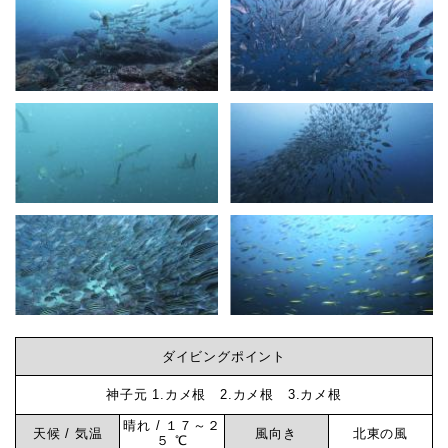
ダイビングポイント
神子元 1.カメ根 2.カメ根 3.カメ根
晴れ / １７～２
天候 / 気温
風向き
北東の風
５ ℃