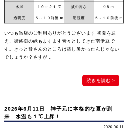
水温
１９～２１ ℃
波の高さ
0.5 m
透明度
５～１０前後 m
透視度
５～１０前後 m
いつも当店のご利用ありがとうございます 初夏を迎
え、街路樹の緑もますます青々としてきた南伊豆で
す。きっと皆さんのところは蒸し暑かったんじゃない
でしょうか？さすが...
続きを読む >
2026年6月11日 神子元に本格的な夏が到
来 水温も１℃上昇！
2026.06.11