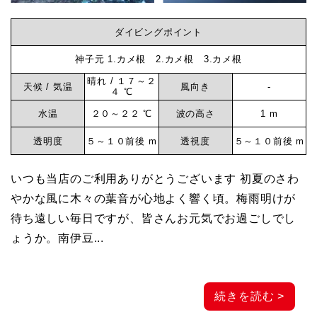
ダイビングポイント
神子元 1.カメ根 2.カメ根 3.カメ根
晴れ / １７～２
天候 / 気温
風向き
-
４ ℃
水温
２０～２２ ℃
波の高さ
1 m
透明度
５～１０前後 m
透視度
５～１０前後 m
いつも当店のご利用ありがとうございます 初夏のさわ
やかな風に木々の葉音が心地よく響く頃。梅雨明けが
待ち遠しい毎日ですが、皆さんお元気でお過ごしでし
ょうか。南伊豆...
続きを読む >