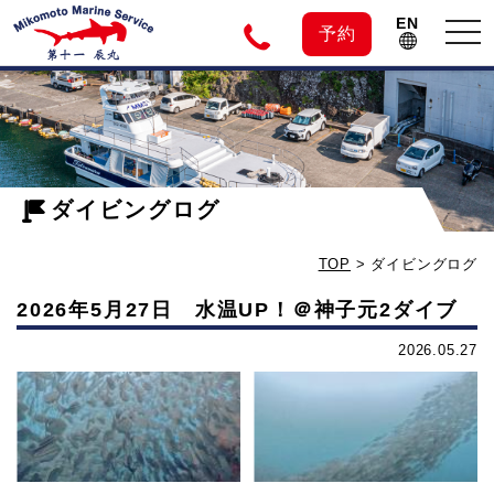
EN
tog
予約
nav
神
子
ダイビングログ
元
TOP
>
ダイビングログ
島
2026年5月27日 水温UP！＠神子元2ダイブ
の
2026.05.27
ダ
イ