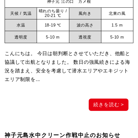
神子元 江の口 カメ根
晴れのち曇り /
天候 / 気温
風向き
北東の風
20-21 ℃
水温
18-19 ℃
波の高さ
1.5 m
透明度
5-10 m
透視度
5-10 m
こんにちは。 今日は朝判断とさせていただき、他船と
協議して出航となりました。 数日の強風続きによる海
況を踏まえ、安全を考慮して潜水エリアやエキジット
エリア制限を...
続きを読む >
神子元島水中クリーン作戦中止のお知らせ