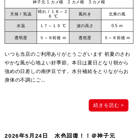
神子元 1.カメ根 2.カメ根 3.カメ根
晴れ / １８～２
天候 / 気温
風向き
北東の風
６ ℃
水温
１７～１９ ℃
波の高さ
0.5 m
透明度
５～８前後 m
透視度
５～８前後 m
いつも当店のご利用ありがとうございます 初夏のさわ
やかな風が心地よい好季節。本日は夏日となり朝から
強めの日差しの南伊豆です。水分補給をとりながらお
身体の不調にご...
続きを読む >
2026年5月24日 水色回復！！＠神子元