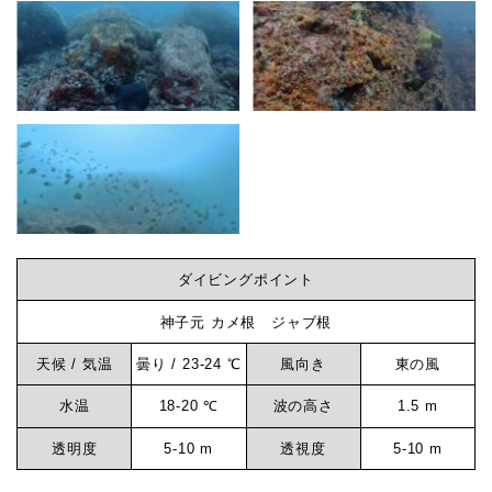
ビ
ン
グ
な
ダイビングポイント
ら
神子元 カメ根 ジャブ根
天候 / 気温
曇り / 23-24 ℃
風向き
東の風
神
水温
18-20 ℃
波の高さ
1.5 m
透明度
5-10 m
透視度
5-10 m
子