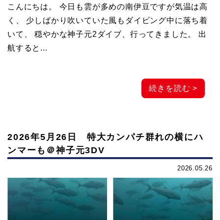
こんにちは。 今日も雲が多めの南伊豆ですが気温は高
元
く、 少しばかり吹いていた風もダイビング中に落ち着
いて、 穏やかな神子元2ダイブ、行ってきました。 出
マ
航すると...
リ
続きを読む >
ン
サ
2026年5月26日 特大カンパチ群れの横にハ
ンマーも＠神子元3DV
ー
2026.05.26
ビ
ス