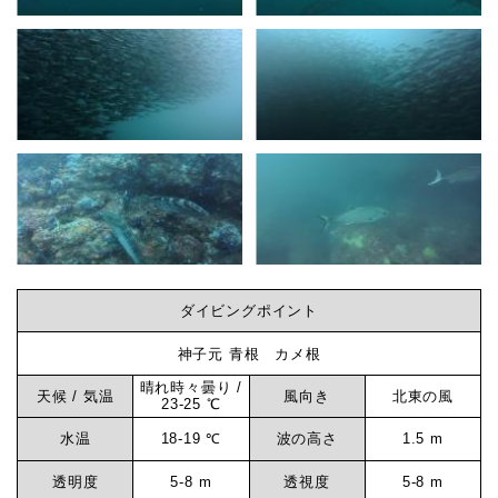
ダイビングポイント
神子元 青根 カメ根
晴れ時々曇り /
天候 / 気温
風向き
北東の風
23-25 ℃
水温
18-19 ℃
波の高さ
1.5 m
透明度
5-8 m
透視度
5-8 m