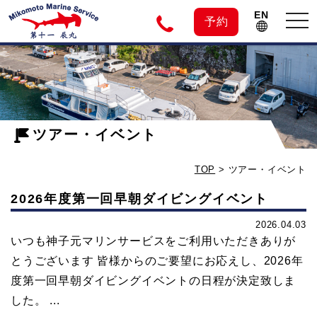
EN
tog
予約
nav
神
子
ツアー・イベント
元
TOP
>
ツアー・イベント
島
2026年度第一回早朝ダイビングイベント
の
2026.04.03
いつも神子元マリンサービスをご利用いただきありが
とうございます 皆様からのご要望にお応えし、2026年
ダ
度第一回早朝ダイビングイベントの日程が決定致しま
した。 ...
イ