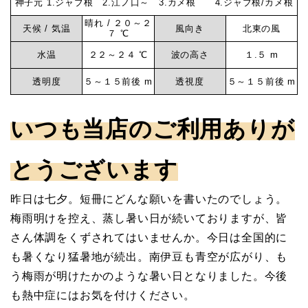
神子元 1.ジャブ根 2.江ノ口～ 3.カメ根 4.ジャブ根/カメ根
グ
元
晴れ / ２０～２
ロ
天候 / 気温
風向き
北東の風
７ ℃
グ
水温
２２～２４ ℃
波の高さ
１.５ m
マ
神
透明度
５～１５前後 m
透視度
５～１５前後 m
子
リ
元
いつも当店のご利用ありが
ン
とうございます
サ
昨日は七夕。短冊にどんな願いを書いたのでしょう。
梅雨明けを控え、蒸し暑い日が続いておりますが、皆
ー
さん体調をくずされてはいませんか。今日は全国的に
も暑くなり猛暑地が続出。南伊豆も青空が広がり、も
ビ
う梅雨が明けたかのような暑い日となりました。今後
も熱中症にはお気を付けください。
ス