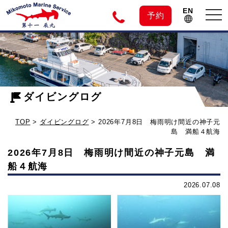
EN
tog
予約
nav
神
2026
年
子
7
月
ダイビングログ
元
8
TOP
>
ダイビングログ
>
2026年7月8日 梅雨明け間近の神子元
日
島
島 満船４航海
梅
2026年7月8日 梅雨明け間近の神子元島 満
雨
の
船４航海
明
け
2026.07.08
ダ
間
近
イ