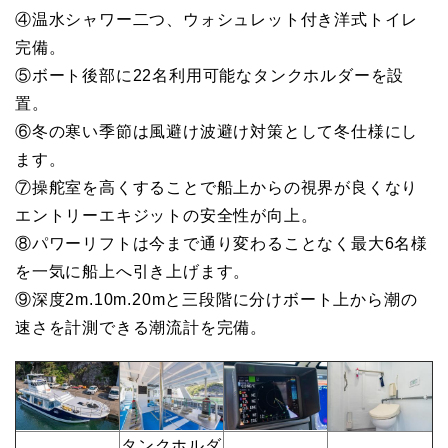
④温水シャワー二つ、ウォシュレット付き洋式トイレ
完備。
⑤ボート後部に22名利用可能なタンクホルダーを設
置。
⑥冬の寒い季節は風避け波避け対策として冬仕様にし
ます。
⑦操舵室を高くすることで船上からの視界が良くなり
エントリーエキジットの安全性が向上。
⑧パワーリフトは今まで通り変わることなく最大6名様
を一気に船上へ引き上げます。
⑨深度2m.10m.20mと三段階に分けボート上から潮の
速さを計測できる潮流計を完備。
タンクホルダ