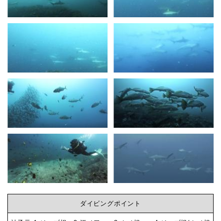
の
神
ビ
子
元
ン
島
満
グ
船
４
な
航
海
ら
-
ダ
神
イ
ビ
子
ダイビングポイント
ン