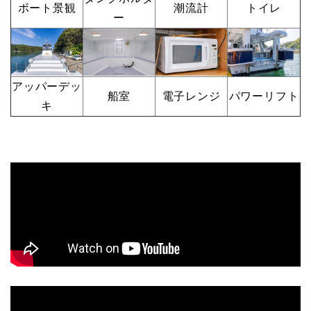
ボート景観
潮流計
トイレ
ー
アッパーデッ
船室
電子レンジ
パワーリフト
キ