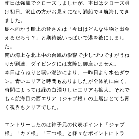
昨日は強風でクローズしましたが、本日はクローズ明
け初日。沢山の方がお見えになり満船で４航海してき
ました。
島へ向かう船上の皆さんは「今日はどんな生物と出会
えるだろう？」と期待感いっぱいで港を後にしまし
た。
南の海上を北上中の台風の影響で少しづつですがうね
りが到達。ダイビングには支障は御座いません。
本日はうねりと弱い潮汐により、一昨日より水色ダウ
ン。青いエリアと時間もありましたが全体的に白く、
時間によっては緑の白濁りしたエリアも拡大。それで
も４航海目の西エリア（ジャブ根）の上層はとても青
く視界もクリアでした。
エントリーしたのは神子元の代表ポイント「ジャブ
根」「カメ根」「三つ根」と様々なポイントにトラ