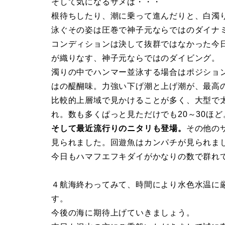
そして気になるサメは・・・
ー
ス
根待ちしたり、潮に乗って進んだりと、白濁
-
泳ぐその姿は圧巻で神子元ならではのダイナ
ダ
コンディションは決して抜群ではなかった今
が織りなす、神子元ならではのダイビング。
イ
濁りの中でハンマー並泳する場合はポジショ
ビ
はの醍醐味。力強い下げ潮と上げ潮が、最高
比較的上層域で見かけることが多く、大型で
ン
れ。数も多くぱっと見ただけでも20～30ほ
グ
そして最近流行りのニタリも登場。
その他の
ロ
見られました。回遊魚はカンパチが見られま
今日もハマフエフキダイがかなりの数で群れ
グ
神
４航海終わってみて、時間により水色水温に
す。
子
今後の海に期待上げていきましょう。
元