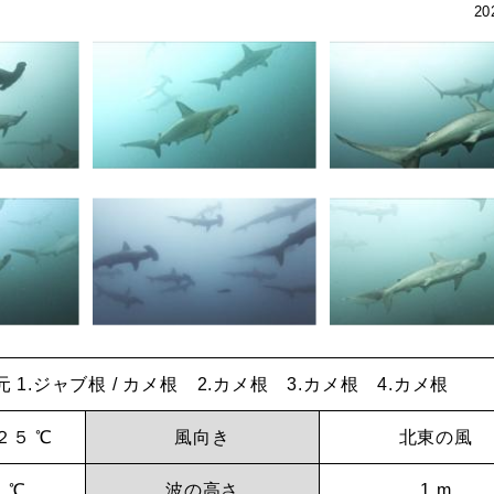
20
 1.ジャブ根 / カメ根 2.カメ根 3.カメ根 4.カメ根
２５ ℃
風向き
北東の風
 ℃
波の高さ
1 m