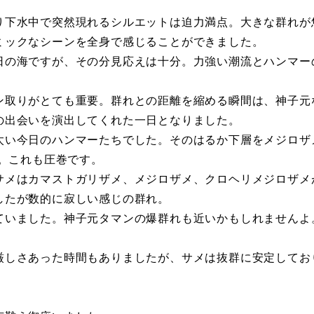
り下水中で突然現れるシルエットは迫力満点。大きな群れが
ミックなシーンを全身で感じることができました。
日の海ですが、その分見応えは十分。力強い潮流とハンマー
ン取りがとても重要。群れとの距離を縮める瞬間は、神子元
の出会いを演出してくれた一日となりました。
太い今日のハンマーたちでした。そのはるか下層をメジロザ
ど。これも圧巻です。
サメはカマストガリザメ、メジロザメ、クロヘリメジロザメ
したが数的に寂しい感じの群れ。
ていました。神子元タマンの爆群れも近いかもしれませんよ
厳しさあった時間もありましたが、サメは抜群に安定してお