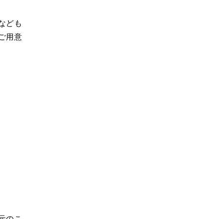
なども
ご用意
元のこ