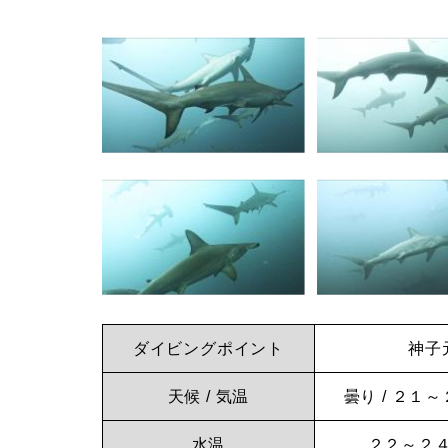
の
イ
影
響
ビ
で
ン
白
濁
グ
り
な
し
た
ら
ダイビングポイント
神子元
水
神
中
天候 / 気温
曇り / ２１～
で
水温
２２～２４