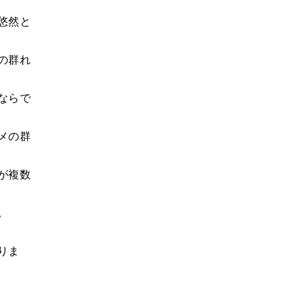
悠然と
の群れ
ならで
メの群
が複数
。
りま