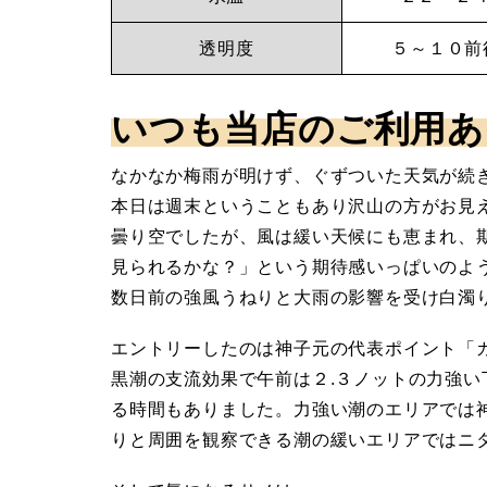
子
す
透明度
５～１０前
元
が、
安
いつも当店のご利用あ
マ
定
なかなか梅雨が明けず、ぐずついた天気が続
リ
し
本日は週末ということもあり沢山の方がお見
曇り空でしたが、風は緩い天候にも恵まれ、
た
ン
見られるかな？」という期待感いっぱいのよ
大
数日前の強風うねりと大雨の影響を受け白濁
サ
型
エントリーしたのは神子元の代表ポイント「
ハ
黒潮の支流効果で午前は２.３ノットの力強
ー
る時間もありました。力強い潮のエリアでは
ン
りと周囲を観察できる潮の緩いエリアではニ
マ
ビ