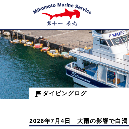
神
2026
子
年
7
元
月
島
4
ダイビングログ
日
の
大
ダ
雨
2026年7月4日 大雨の影響で