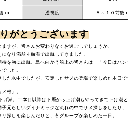
後 m
透視度
５～１０前後 
りがとうございます
きますが、皆さんお変わりなくお過ごしでしょうか。
えになり満船４航海で出航してきました。
期待を胸に出航。島へ向かう船上の皆さんは、「今日はハン
うでした。
りした水中でしたが、安定したサメの登場で楽しめた本日で
カメ根」。
い下げ潮。二本目以降は下層から上げ潮もやってきて下げ潮
神子元らしいダイナミックな流れの中でサメ探しをしたり、
タリ探しを楽しんだりと、各グループが楽しめた一日。