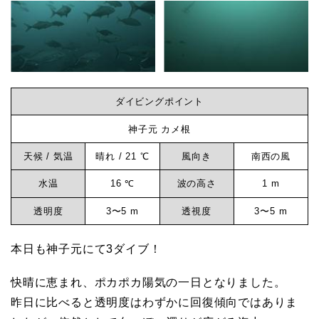
グ
神
ビ
子
元
ン
ダイビングポイント
グ
神子元 カメ根
天候 / 気温
晴れ / 21 ℃
風向き
南西の風
な
水温
16 ℃
波の高さ
1 m
ら
透明度
3〜5 m
透視度
3〜5 m
本日も神子元にて3ダイブ！
神
快晴に恵まれ、ポカポカ陽気の一日となりました。
子
昨日に比べると透明度はわずかに回復傾向ではありま