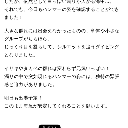
したが、依然として白っぽい濁りが広がる海中...。
元
それでも、今日もハンマーの姿を確認することができ
ました！
マ
大きな群れには出会えなかったものの、単体や小さな
グループがちらほら。
リ
じっくり目を凝らして、シルエットを追うダイビング
となりました。
ン
イサキやタカベの群れは変わらず元気いっぱい！
サ
濁りの中で突如現れるハンマーの姿には、独特の緊張
感と迫力がありました。
ー
明日も出港予定！
このまま海況が安定してくれることを願います。
ビ
ス