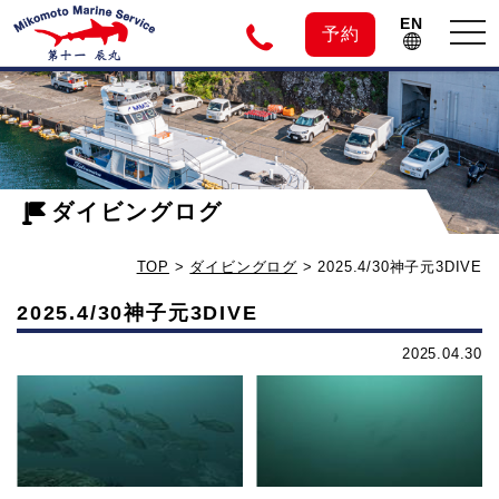
EN
tog
予約
nav
神
2025.4/30
神
子
子
元
ダイビングログ
元
3DIVE
TOP
>
ダイビングログ
>
2025.4/30神子元3DIVE
-
島
ダ
2025.4/30神子元3DIVE
イ
の
2025.04.30
ビ
ン
ダ
グ
ロ
イ