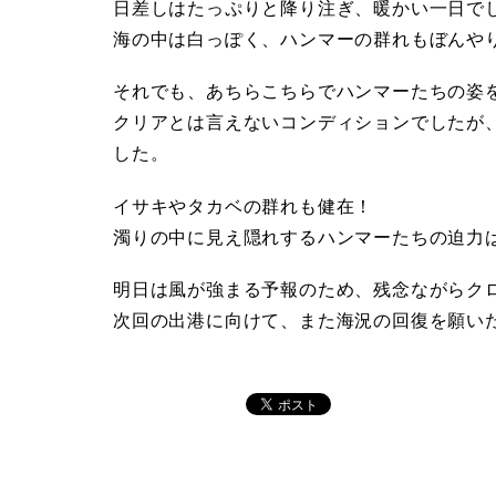
子
日差しはたっぷりと降り注ぎ、暖かい一日でし
海の中は白っぽく、ハンマーの群れもぼんや
元
それでも、あちらこちらでハンマーたちの姿
クリアとは言えないコンディションでしたが
マ
した。
リ
イサキやタカベの群れも健在！
濁りの中に見え隠れするハンマーたちの迫力
ン
明日は風が強まる予報のため、残念ながらク
次回の出港に向けて、また海況の回復を願い
サ
ー
ビ