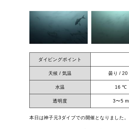
ビ
イ
ン
グ
ビ
ロ
ン
グ
神
グ
ダイビングポイント
子
天候 / 気温
曇り / 20
な
元
水温
16 ℃
ら
透明度
3〜5 m
神
本日は神子元3ダイブでの開催となりました。