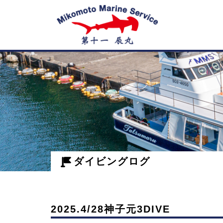
神
2025.4/28
子
神
子
元
元
島
3DIVE
ダイビングログ
-
の
ダ
ダ
イ
2025.4/28神子元3DIVE