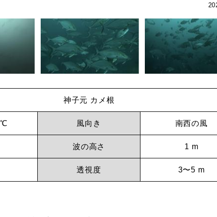
20
神子元 カメ根
 ℃
風向き
南西の風
波の高さ
1 m
透視度
3〜5 m