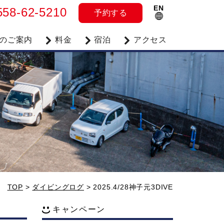
EN
558-62-5210
予約
する
のご案内
料金
宿泊
アクセス
TOP
>
ダイビングログ
>
2025.4/28神子元3DIVE
キャンペーン