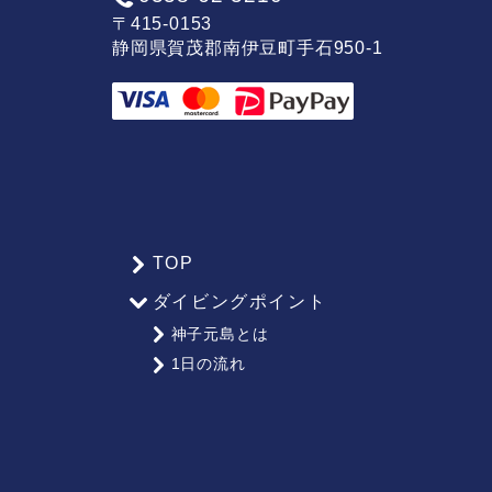
〒415-0153
静岡県賀茂郡南伊豆町手石950-1
TOP
サ
ダイビングポイント
イ
神子元島とは
ト
1日の流れ
マ
ッ
プ