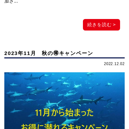
加さ...
ビ
続きを読む >
ン
グ
2023年11月 秋の🉐キャンペーン
2022.12.02
な
ら
神
子