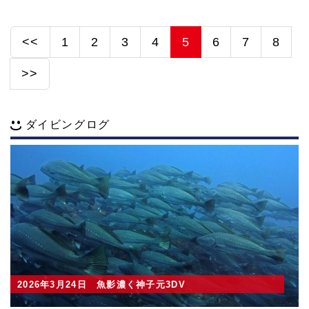
<<
1
2
3
4
5
6
7
8
>>
ダイビングログ
2026年3月24日 魚影濃く神子元3DV