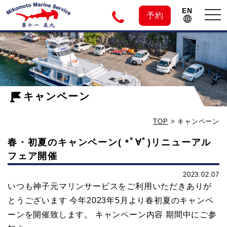
EN
tog
予約
nav
神
子
キャンペーン
元
TOP
>
キャンペーン
島
春・初夏のキャンペーン( *ﾟ∀ﾟ)リニューアル
フェア開催
の
2023.02.07
いつも神子元マリンサービスをご利用いただきありが
ダ
とうございます 今年2023年5月より春初夏のキャンペ
ーンを開催致します。 キャンペーン内容 期間中にご参
イ