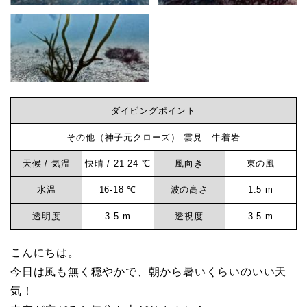
き
ま
ビ
し
た
ン
-
ダ
ダイビングポイント
グ
イ
その他（神子元クローズ） 雲見 牛着岩
ビ
な
天候 / 気温
快晴 / 21-24 ℃
風向き
東の風
ン
グ
水温
16-18 ℃
波の高さ
1.5 m
ら
ロ
透明度
3-5 m
透視度
3-5 m
グ
神
そ
こんにちは。
の
今日は風も無く穏やかで、朝から暑いくらいのいい天
子
気！
他