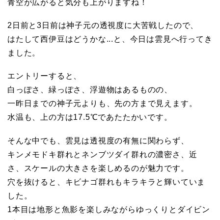
青空が広がると気分も上がりますね！
（神
元
子
2日前と3日前は神子元の透視度に大苦戦したので、
元
はたして西伊豆はどうかな...と、今日は雲見へ行ってき
マ
ク
ました。
ロ
リ
エントリーすると、
ー
白っぽさ、緑っぽさ、浮遊物はあるものの、
ズ）
ン
一昨日までの神子元よりも、先の方まで見えます。
水温も、上の方は17.5℃であたたかいです。
サ
そんな中でも、雲見は透視度の有無に関わらず、
キンメモドキ群れとネンブツダイ群れの濃密さ、近
ー
さ、スケールの大きさを楽しめるのが魅力です。
穴を抜けると、キビナゴ群れもキラキラと輝いていま
ビ
した。
1本目は地形と魚影を楽しみながらゆっくりとダイビン
ス