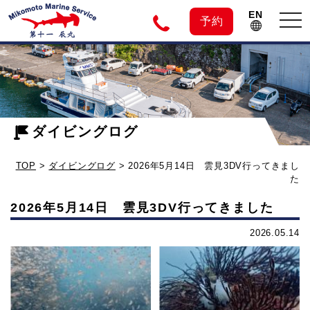
EN
tog
予約
nav
神
2026
年
子
5
月
ダイビングログ
元
14
TOP
>
ダイビングログ
>
2026年5月14日 雲見3DV行ってきまし
日
島
た
雲
2026年5月14日 雲見3DV行ってきました
見
の
3DV
2026.05.14
行
ダ
っ
て
イ