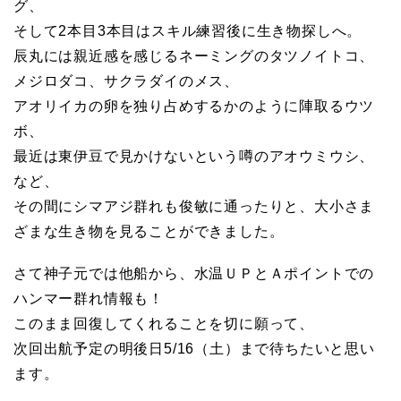
グ、
そして2本目3本目はスキル練習後に生き物探しへ。
辰丸には親近感を感じるネーミングのタツノイトコ、
メジロダコ、サクラダイのメス、
アオリイカの卵を独り占めするかのように陣取るウツ
ボ、
最近は東伊豆で見かけないという噂のアオウミウシ、
など、
その間にシマアジ群れも俊敏に通ったりと、大小さま
ざまな生き物を見ることができました。
さて神子元では他船から、水温ＵＰとＡポイントでの
ハンマー群れ情報も！
このまま回復してくれることを切に願って、
次回出航予定の明後日5/16（土）まで待ちたいと思い
ます。