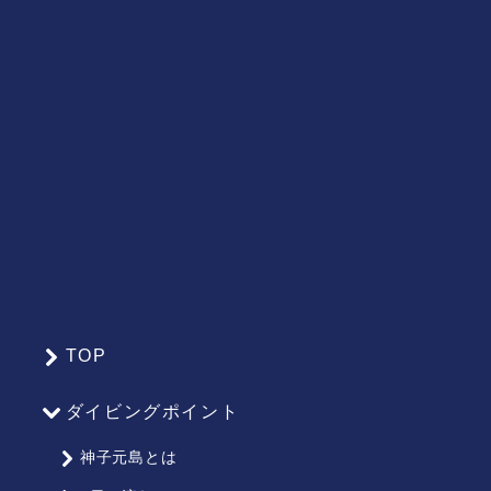
TOP
サ
イ
ダイビングポイント
ト
マ
神子元島とは
ッ