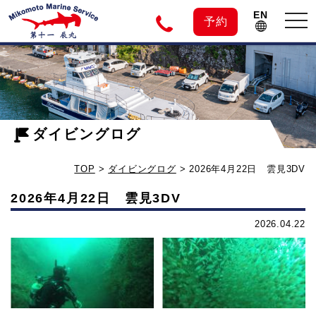
EN
tog
予約
nav
神
2026
年
子
4
月
ダイビングログ
元
22
TOP
>
ダイビングログ
>
2026年4月22日 雲見3DV
日
島
雲
2026年4月22日 雲見3DV
見
の
2026.04.22
3DV
-
ダ
ダ
イ
イ