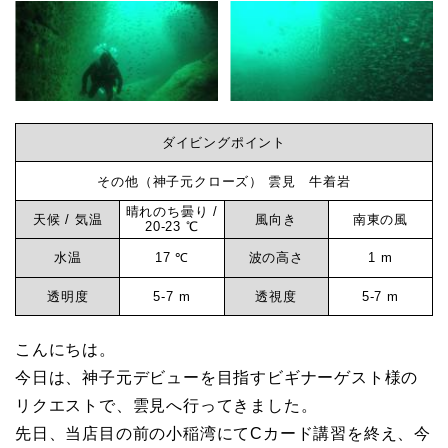
ビ
ン
ビ
グ
ロ
ン
グ
ダイビングポイント
そ
グ
その他（神子元クローズ） 雲見 牛着岩
の
晴れのち曇り /
他
天候 / 気温
風向き
南東の風
20-23 ℃
な
（神
水温
17 ℃
波の高さ
1 m
子
ら
透明度
5-7 m
透視度
5-7 m
元
ク
こんにちは。
神
ロ
今日は、神子元デビューを目指すビギナーゲスト様の
ー
リクエストで、雲見へ行ってきました。
子
ズ）
先日、当店目の前の小稲湾にてCカード講習を終え、今