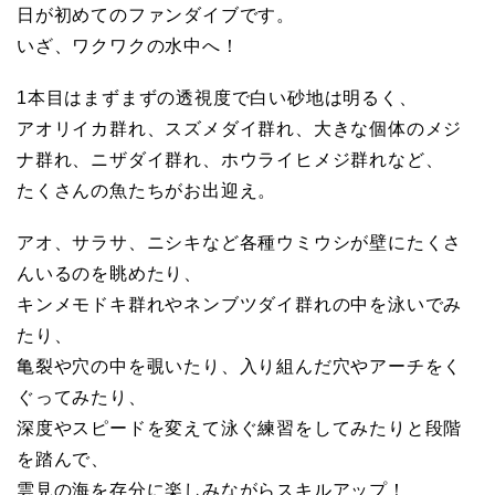
日が初めてのファンダイブです。
元
いざ、ワクワクの水中へ！
マ
1本目はまずまずの透視度で白い砂地は明るく、
アオリイカ群れ、スズメダイ群れ、大きな個体のメジ
リ
ナ群れ、ニザダイ群れ、ホウライヒメジ群れなど、
たくさんの魚たちがお出迎え。
ン
アオ、サラサ、ニシキなど各種ウミウシが壁にたくさ
んいるのを眺めたり、
サ
キンメモドキ群れやネンブツダイ群れの中を泳いでみ
たり、
ー
亀裂や穴の中を覗いたり、入り組んだ穴やアーチをく
ぐってみたり、
ビ
深度やスピードを変えて泳ぐ練習をしてみたりと段階
を踏んで、
ス
雲見の海を存分に楽しみながらスキルアップ！