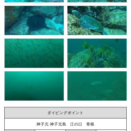
-
ダ
ビ
イ
ビ
ン
ン
グ
グ
ロ
グ
な
神
子
ら
元
神
ダイビングポイント
子
神子元 神子元島 江の口 青根