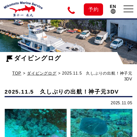
EN
tog
予約
nav
神
2025.11.5
久
子
し
ぶ
ダイビングログ
元
り
TOP
>
ダイビングログ
>
2025.11.5 久しぶりの出航！神子元
の
島
3DV
出
2025.11.5 久しぶりの出航！神子元3DV
航！
の
神
2025.11.05
子
ダ
元
3DV
イ