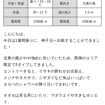
曇り / 15～18
天候 / 気温
風向き
北東の風
元
℃
水温
20～21 ℃
波の高さ
1.5 m
マ
透明度
10前後 m
透視度
10前後 m
リ
こんにちは。
今日は1週間振りに、神子元へ出航することができまし
た！
ン
北東の風がやや強めに吹いていたため、西側のエリア
サ
限定で3ダイブしてきました。
エントリーすると、イサキの群れがお出迎え。
ー
メジナやタカサゴ、ニザダイなど魚はいっぱいで、
タカベのシャワーが降り注いできれいです。
ビ
オオセは至る所にいたり、マダラエイや大きなホシエ
イ、
ス