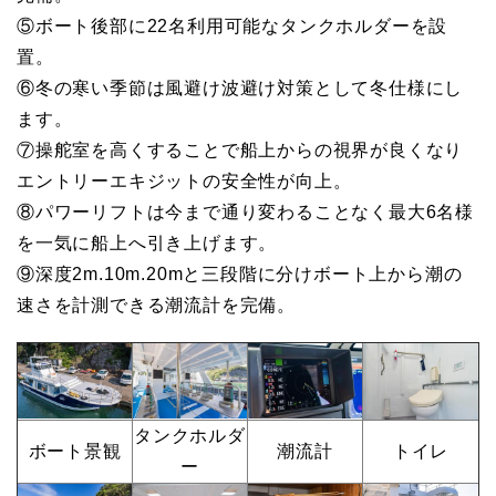
⑤ボート後部に22名利用可能なタンクホルダーを設
置。
⑥冬の寒い季節は風避け波避け対策として冬仕様にし
ます。
⑦操舵室を高くすることで船上からの視界が良くなり
エントリーエキジットの安全性が向上。
⑧パワーリフトは今まで通り変わることなく最大6名様
を一気に船上へ引き上げます。
⑨深度2m.10m.20mと三段階に分けボート上から潮の
速さを計測できる潮流計を完備。
タンクホルダ
ボート景観
潮流計
トイレ
ー