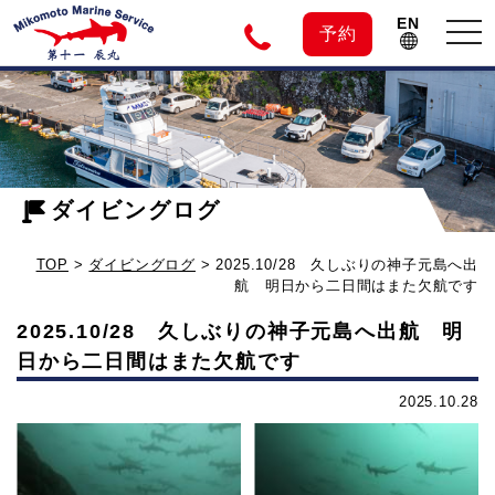
EN
tog
予約
nav
神
2025.10/28
久
子
し
ぶ
ダイビングログ
元
り
TOP
>
ダイビングログ
>
2025.10/28 久しぶりの神子元島へ出
の
島
航 明日から二日間はまた欠航です
神
2025.10/28 久しぶりの神子元島へ出航 明
子
の
日から二日間はまた欠航です
元
島
2025.10.28
ダ
へ
出
イ