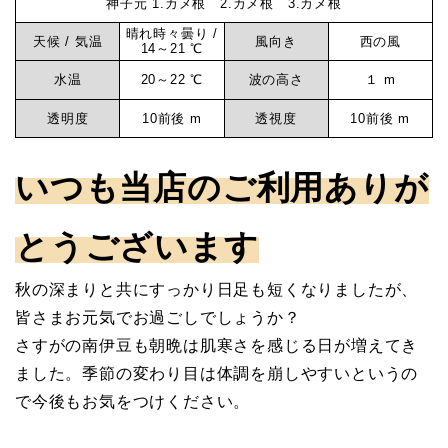
神子元 1.カメ根 2.カメ根 3.カメ根
-
元
晴れ時々曇り /
ダ
天候 / 気温
風向き
西の風
14～21 ℃
イ
水温
20～22 ℃
波の高さ
１ m
マ
ビ
透明度
10前後 m
透視度
10前後 m
ン
リ
グ
いつも当店のご利用ありが
ロ
ン
グ
とうございます
神
サ
子
秋の深まりと共にすっかり日足も短くなりましたが、
元
皆さまお元気でお過ごしでしょうか？
ー
さすがの南伊豆も朝晩は肌寒さを感じる日が増えてき
ました。季節の変わり目は体調を崩しやすいというの
ビ
で今後もお気をつけください。
ス