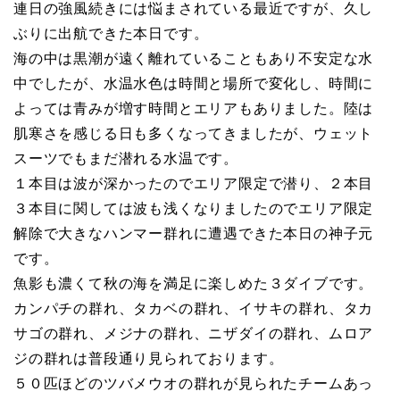
連日の強風続きには悩まされている最近ですが、久し
ぶりに出航できた本日です。
海の中は黒潮が遠く離れていることもあり不安定な水
中でしたが、水温水色は時間と場所で変化し、時間に
よっては青みが増す時間とエリアもありました。陸は
肌寒さを感じる日も多くなってきましたが、ウェット
スーツでもまだ潜れる水温です。
１本目は波が深かったのでエリア限定で潜り、２本目
３本目に関しては波も浅くなりましたのでエリア限定
解除で大きなハンマー群れに遭遇できた本日の神子元
です。
魚影も濃くて秋の海を満足に楽しめた３ダイブです。
カンパチの群れ、タカベの群れ、イサキの群れ、タカ
サゴの群れ、メジナの群れ、ニザダイの群れ、ムロア
ジの群れは普段通り見られております。
５０匹ほどのツバメウオの群れが見られたチームあっ