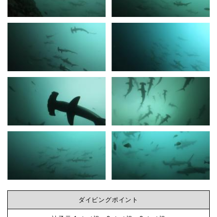
航
明
ビ
日
か
ン
ら
二
グ
日
間
な
は
ま
ら
た
欠
神
航
で
子
ダイビングポイント
す