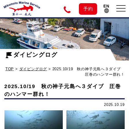
EN
tog
予約
nav
神
2025.10/19
秋
子
の
神
ダイビングログ
元
子
TOP
>
ダイビングログ
>
2025.10/19 秋の神子元島へ３ダイブ
元
島
圧巻のハンマー群れ！
島
2025.10/19 秋の神子元島へ３ダイブ 圧巻
へ
の
のハンマー群れ！
３
ダ
2025.10.19
ダ
イ
ブ
イ