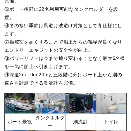
完備。
⑤ボート後部に22名利用可能なタンクホルダーを設
置。
⑥冬の寒い季節は風避け波避け対策として冬仕様にし
ます。
⑦操舵室を高くすることで船上からの視界が良くなり
エントリーエキジットの安全性が向上。
⑧パワーリフトは今まで通り変わることなく最大6名様
を一気に船上へ引き上げます。
⑨深度2m.10m.20mと三段階に分けボート上から潮の
速さを計測できる潮流計を完備。
タンクホルダ
ボート景観
潮流計
トイレ
ー