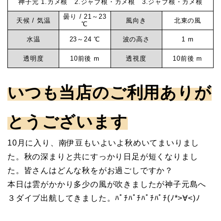
神子元 1.カメ根 2.ジャブ根・カメ根 3.ジャブ根・カメ根
ロ
元
曇り / 21～23
グ
天候 / 気温
風向き
北東の風
℃
神
水温
23～24 ℃
波の高さ
1 m
マ
子
透明度
10前後 m
透視度
10前後 m
元
リ
いつも当店のご利用ありが
ン
とうございます
サ
10月に入り、南伊豆もいよいよ秋めいてまいりまし
た。秋の深まりと共にすっかり日足が短くなりまし
ー
た。皆さんはどんな秋をがお過ごしですか？
本日は雲がかかり多少の風が吹きましたが神子元島へ
ビ
３ダイブ出航してきました。ﾊﾟﾁﾊﾟﾁﾊﾟﾁﾊﾟﾁ(ﾉ*>∀<)ﾉ
ス