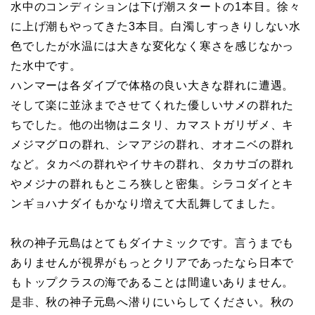
水中のコンディションは下げ潮スタートの1本目。徐々
に上げ潮もやってきた3本目。白濁しすっきりしない水
色でしたが水温には大きな変化なく寒さを感じなかっ
た水中です。
ハンマーは各ダイブで体格の良い大きな群れに遭遇。
そして楽に並泳までさせてくれた優しいサメの群れた
ちでした。他の出物はニタリ、カマストガリザメ、キ
メジマグロの群れ、シマアジの群れ、オオニベの群れ
など。タカベの群れやイサキの群れ、タカサゴの群れ
やメジナの群れもところ狭しと密集。シラコダイとキ
ンギョハナダイもかなり増えて大乱舞してました。
秋の神子元島はとてもダイナミックです。言うまでも
ありませんが視界がもっとクリアであったなら日本で
もトップクラスの海であることは間違いありません。
是非、秋の神子元島へ潜りにいらしてください。秋の