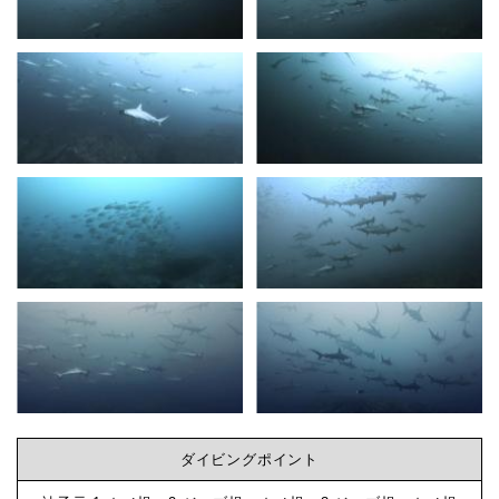
圧
巻
ビ
の
ハ
ン
ン
マ
グ
ー
群
な
れ！
-
ら
ダ
イ
神
ビ
ン
子
ダイビングポイント
グ