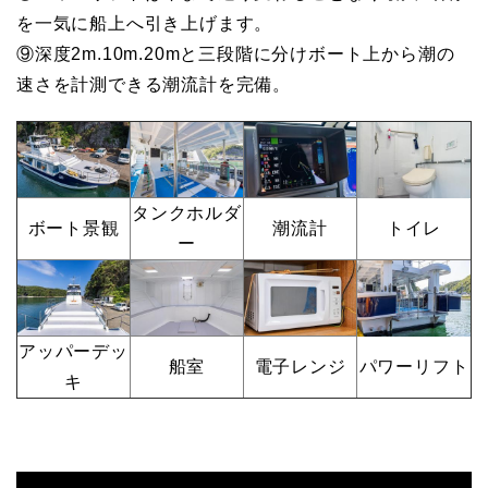
を一気に船上へ引き上げます。
⑨深度2m.10m.20mと三段階に分けボート上から潮の
速さを計測できる潮流計を完備。
タンクホルダ
ボート景観
潮流計
トイレ
ー
アッパーデッ
船室
電子レンジ
パワーリフト
キ