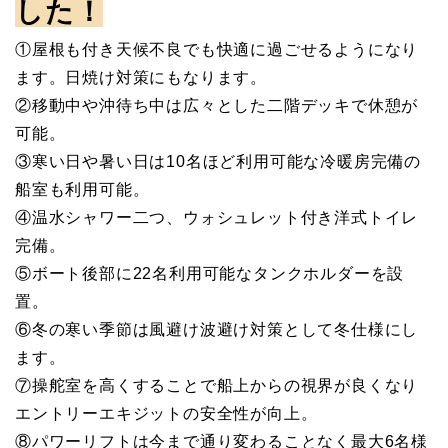
した！
①屋根も付き天候不良でも快適に過ごせるようになり
ます。日焼け対策にもなります。
②移動中や沖待ち中は広々とした二階デッキで休憩が
可能。
③寒い日や暑い日は10名ほど利用可能な冷暖房完備の
船室も利用可能。
④温水シャワー二つ、ウォシュレット付き洋式トイレ
完備。
⑤ボート後部に22名利用可能なタンクホルダーを設
置。
⑥冬の寒い季節は風避け波避け対策として冬仕様にし
ます。
⑦操舵室を高くすることで船上からの視界が良くなり
エントリーエキジットの安全性が向上。
⑧パワーリフトは今まで通り変わることなく最大6名様