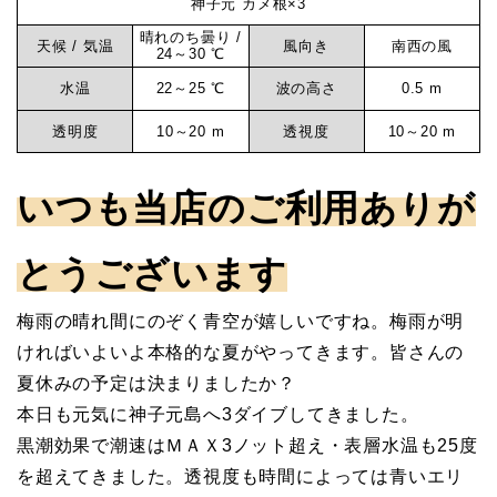
神子元 カメ根×3
イ
元
晴れのち曇り /
ビ
天候 / 気温
風向き
南西の風
24～30 ℃
ン
水温
22～25 ℃
波の高さ
0.5 m
マ
グ
透明度
10～20 m
透視度
10～20 m
ロ
リ
グ
いつも当店のご利用ありが
神
ン
子
とうございます
元
サ
梅雨の晴れ間にのぞく青空が嬉しいですね。梅雨が明
ければいよいよ本格的な夏がやってきます。皆さんの
ー
夏休みの予定は決まりましたか？
本日も元気に神子元島へ3ダイブしてきました。
ビ
黒潮効果で潮速はＭＡＸ3ノット超え・表層水温も25度
を超えてきました。透視度も時間によっては青いエリ
ス