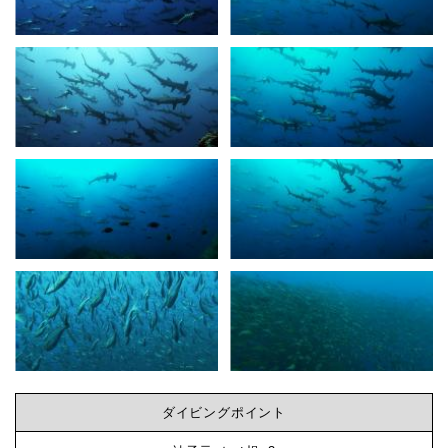
果
で
ビ
東
洋
ン
の
ガ
グ
ラ
パ
な
ゴ
ス
ら
継
続
神
中
-
子
ダイビングポイント
ダ