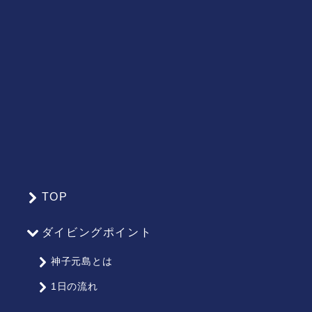
TOP
サ
イ
ダイビングポイント
ト
マ
神子元島とは
ッ
1日の流れ
プ