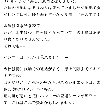
0℃近くまで上昇し真夏日となりました。
元
昨日の強風によるうねりは残っていましたが風凪でダ
イビング日和。陸も海もすっかり夏モード突入です！
マ
水温は引き続き23℃。
ただ、水中は少し白っぽくなっていて、透明度はあま
リ
り良くありませんでした。
それでも----！
ン
ハンマーはしっかり見れました！🦈
サ
今日は特に浅場での遭遇が多く、浮上間際までドキド
キの連続。
ー
ぼんやりとした視界の中から現れるシルエットは、ま
さに"海のロマン"そのもの。
ビ
透明度が悪いと逆にハンマーの登場シーンが際立っ
て、これはこれで贅沢かもしれません。
ス