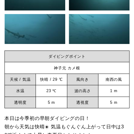
か
ら
ビ
の
3DIVE
ン
-
ダ
グ
イ
ダイビングポイント
ビ
神子元 カメ根
な
ン
天候 / 気温
快晴 / 29 ℃
風向き
南西の風
グ
ら
ロ
水温
23 ℃
波の高さ
1 m
グ
透明度
5 m
透視度
5 m
神
神
子
本日は今季初の早朝ダイビングの日！
子
朝から天気は快晴☀️ 気温もぐんぐん上がって日中は3
元