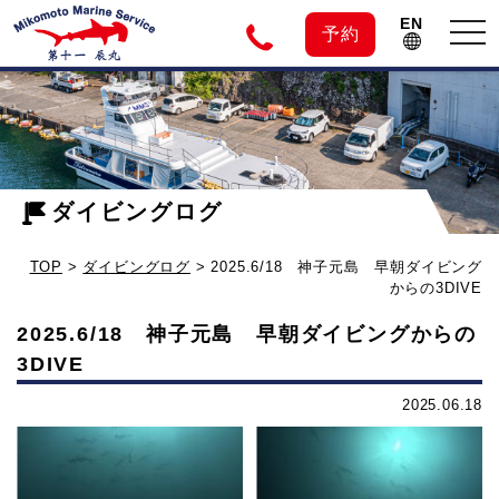
EN
tog
予約
nav
神
2025.6/18
神
子
子
元
ダイビングログ
元
島
TOP
>
ダイビングログ
>
2025.6/18 神子元島 早朝ダイビング
早
島
からの3DIVE
朝
2025.6/18 神子元島 早朝ダイビングからの
ダ
の
3DIVE
イ
ビ
2025.06.18
ダ
ン
グ
イ