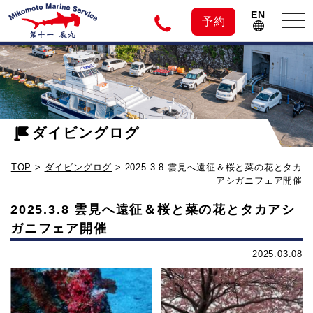
EN
tog
予約
nav
神
2025.3.8
雲
子
見
へ
ダイビングログ
元
遠
TOP
>
ダイビングログ
>
2025.3.8 雲見へ遠征＆桜と菜の花とタカ
征
島
アシガニフェア開催
＆
2025.3.8 雲見へ遠征＆桜と菜の花とタカアシ
桜
の
ガニフェア開催
と
菜
2025.03.08
ダ
の
花
イ