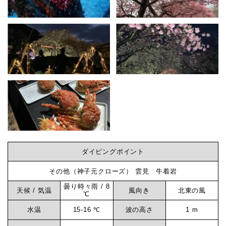
と
タ
ビ
カ
ア
ン
シ
ガ
グ
ニ
フ
な
ェ
ア
ら
ダイビングポイント
開
催
その他（神子元クローズ） 雲見 牛着岩
神
-
曇り時々雨 / 8
天候 / 気温
風向き
北東の風
℃
ダ
子
水温
15-16 ℃
波の高さ
1 m
イ