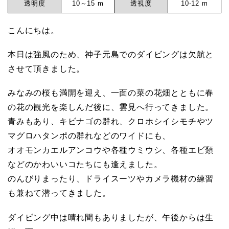
ビ
透明度
10～15 m
透視度
10-12 m
元
ン
こんにちは。
グ
マ
ロ
本日は強風のため、神子元島でのダイビングは欠航と
グ
させて頂きました。
リ
そ
みなみの桜も満開を迎え、一面の菜の花畑とともに春
の
ン
の花の観光を楽しんだ後に、雲見へ行ってきました。
他
青みもあり、キビナゴの群れ、クロホシイシモチやツ
（神
サ
マグロハタンポの群れなどのワイドにも、
子
オオモンカエルアンコウや各種ウミウシ、各種エビ類
元
などのかわいいコたちにも逢えました。
ー
ク
のんびりまったり、ドライスーツやカメラ機材の練習
ロ
も兼ねて潜ってきました。
ビ
ー
ダイビング中は晴れ間もありましたが、午後からは生
ズ）
ス