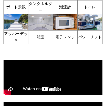
タンクホルダ
ボート景観
潮流計
トイレ
ー
アッパーデッ
船室
電子レンジ
パワーリフト
キ