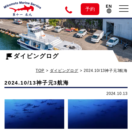
EN
tog
予約
nav
神
2024.10/13
神
子
子
元
ダイビングログ
元
3
TOP
>
ダイビングログ
>
2024.10/13神子元3航海
航
島
海
2024.10/13神子元3航海
-
の
2024.10.13
ダ
イ
ダ
ビ
ン
イ