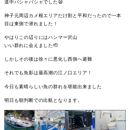
道中バシャバシャでした😫
元
神子元周辺カメ根エリアだけ割と平和だったので一本
目は東側で潜れました！
マ
やはりこの辺りにはハンマー沢山
リ
いい群れに会えました🫡
ン
しかしその後は徐々に悪化し西側へ避難
それでも魚影は最高潮の江ノ口エリア！
サ
今日も素晴らしい魚の群れを堪能出来ました
ー
明日も朝判断での出航となります。
ビ
ス