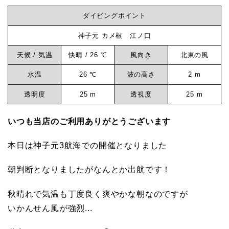
グ
ダイビングポイント
ロ
ビ
グ
神子元 カメ根 江ノ口
神
天候 / 気温
快晴 / 26 ℃
風向き
北東の風
ン
子
水温
26 ℃
波の高さ
2 m
元
グ
透明度
25 m
透視度
25 m
な
いつも当店のご利用ありがとうございます
本日は神子元3航海での開催となりました
ら
朝判断となりましたがなんとか出航です！
神
秋晴れで気温も丁度良く爽やかな朝なのですが
いかんせん風が強烈...
子