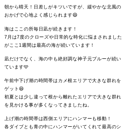
元
朝から晴天！日差しがキツいですが、緩やかな北風の
おかげで心地よく感じられます😄
マ
海はここの所毎日凪が続きます！
7月は7度のクローズや日常的な時化に悩まされました
リ
がここ1週間は最高の海が続いています！
凪だけでなく、海の中も絶好調な神子元ブルーが続い
ン
ています🩵
サ
午前中下げ潮の時間帯はカメ根エリアで大きな群れを
ゲット😆
ー
初夏とは少し違って根から離れたエリアで大きな群れ
を見かける事が多くなってきましたね。
ビ
上げ潮の時間帯は西側エリアにハンマーも移動！
各ダイブとも青の中にハンマーがいてくれて最高のシ
ス