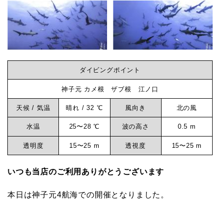
グ
ロ
ビ
グ
神
ン
子
ダイビングポイント
元
グ
神子元 カメ根 ザブ根 江ノ口
天候 / 気温
晴れ / 32 ℃
風向き
北の風
な
水温
25〜28 ℃
波の高さ
0.5 m
ら
透明度
15〜25 m
透視度
15〜25 m
いつも当店のご利用ありがとうございます
神
本日は神子元4航海での開催となりました。
子