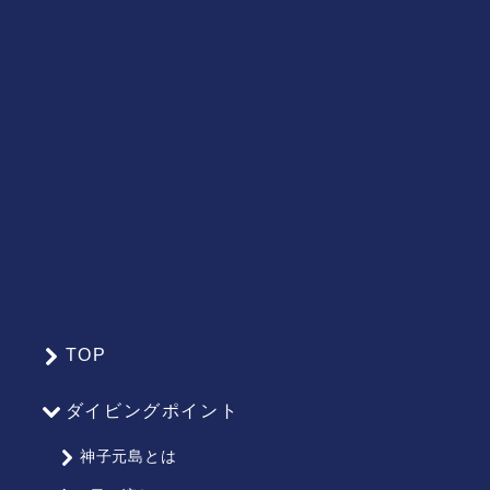
TOP
サ
イ
ダイビングポイント
ト
マ
神子元島とは
ッ