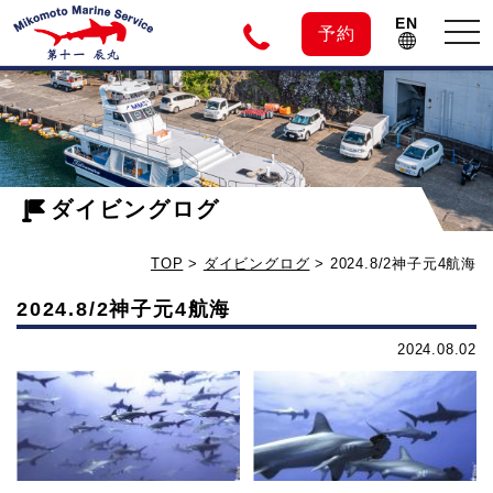
EN
tog
予約
nav
神
2024.8/2
神
子
子
元
ダイビングログ
元
4
TOP
>
ダイビングログ
>
2024.8/2神子元4航海
航
島
海
2024.8/2神子元4航海
-
の
2024.08.02
ダ
イ
ダ
ビ
ン
イ