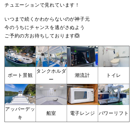
チュエーションで見れています！
いつまで続くかわからないのが神子元
今のうちにチャンスを逃がさぬよう
ご予約の方お待ちしております🙆
タンクホルダ
ボート景観
潮流計
トイレ
ー
アッパーデッ
船室
電子レンジ
パワーリフト
キ