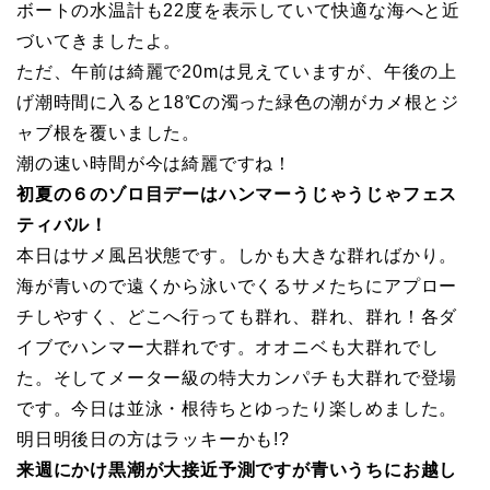
ボートの水温計も22度を表示していて快適な海へと近
づいてきましたよ。
ただ、午前は綺麗で20mは見えていますが、午後の上
げ潮時間に入ると18℃の濁った緑色の潮がカメ根とジ
ャブ根を覆いました。
潮の速い時間が今は綺麗ですね！
初夏の６のゾロ目デーはハンマーうじゃうじゃフェス
ティバル！
本日はサメ風呂状態です。しかも大きな群ればかり。
海が青いので遠くから泳いでくるサメたちにアプロー
チしやすく、どこへ行っても群れ、群れ、群れ！各ダ
イブでハンマー大群れです。オオニベも大群れでし
た。そしてメーター級の特大カンパチも大群れで登場
です。今日は並泳・根待ちとゆったり楽しめました。
明日明後日の方はラッキーかも!?
来週にかけ黒潮が大接近予測ですが青いうちにお越し