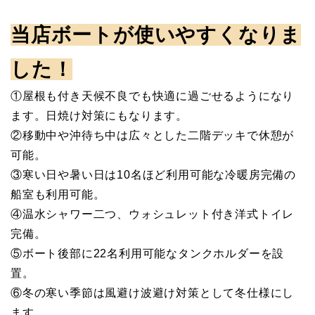
当店ボートが使いやすくなりま
した！
①屋根も付き天候不良でも快適に過ごせるようになり
ます。日焼け対策にもなります。
②移動中や沖待ち中は広々とした二階デッキで休憩が
可能。
③寒い日や暑い日は10名ほど利用可能な冷暖房完備の
船室も利用可能。
④温水シャワー二つ、ウォシュレット付き洋式トイレ
完備。
⑤ボート後部に22名利用可能なタンクホルダーを設
置。
⑥冬の寒い季節は風避け波避け対策として冬仕様にし
ます。