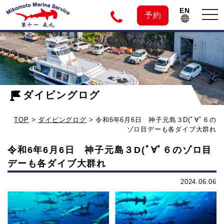
EN
tog
予約
nav
神
令
和
子
6
年
ダイビングログ
元
6
TOP
>
ダイビングログ
>
令和6年6月6日 神子元島３D(ﾟ∀ﾟ６の
月
島
ゾロ目デーも各ダイブ大群れ
6
令和6年6月6日 神子元島３D(ﾟ∀ﾟ６のゾロ目
日
の
デーも各ダイブ大群れ
神
子
2024.06.06
ダ
元
島
イ