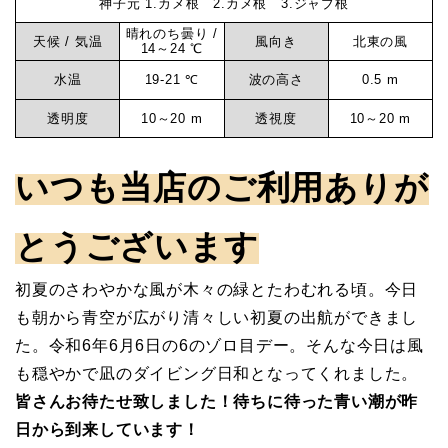
神子元 1.カメ根 2.カメ根 3.ジャブ根
大
元
晴れのち曇り /
群
天候 / 気温
風向き
北東の風
14～24 ℃
れ
水温
19-21 ℃
波の高さ
0.5 m
マ
-
透明度
10～20 m
透視度
10～20 m
ダ
リ
イ
いつも当店のご利用ありが
ビ
ン
ン
とうございます
グ
サ
ロ
初夏のさわやかな風が木々の緑とたわむれる頃。今日
グ
も朝から青空が広がり清々しい初夏の出航ができまし
ー
神
た。令和6年6月6日の6のゾロ目デー。そんな今日は風
子
も穏やかで凪のダイビング日和となってくれました。
ビ
元
皆さんお待たせ致しました！待ちに待った青い潮が昨
日から到来しています！
ス