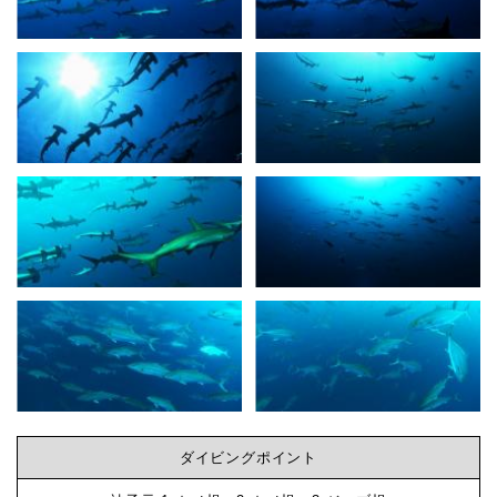
３
D(ﾟ
ビ
∀ﾟ
６
ン
の
ゾ
グ
ロ
目
な
デ
ー
ら
も
各
神
ダ
イ
子
ダイビングポイント
ブ